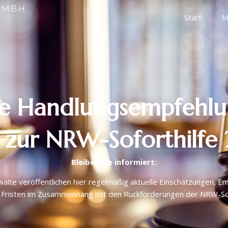
Start
M
le Handlungsempfehl
 zur NRW-Soforthilfe
Bleiben Sie informiert:
älte veröffentlichen hier regelmäßig aktuelle Einschätzungen, E
 Fristen im Zusammenhang mit den Rückforderungen der NRW-Sof