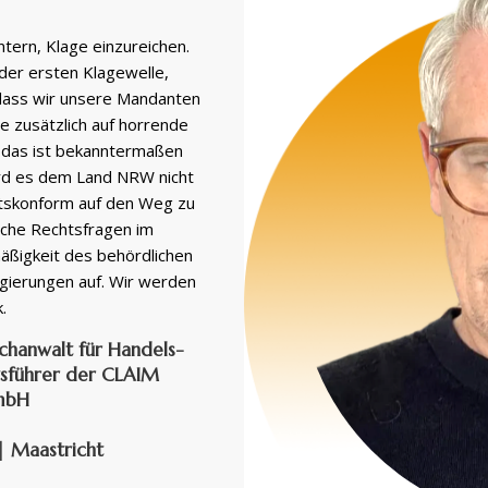
tern, Klage einzureichen.
der ersten Klagewelle,
 dass wir unsere Mandanten
e zusätzlich auf horrende
l das ist bekanntermaßen
ird es dem Land NRW nicht
htskonform auf den Weg zu
liche Rechtsfragen im
ßigkeit des behördlichen
egierungen auf. Wir werden
.
achanwalt für Handels-
tsführer der CLAIM
mbH
| Maastricht