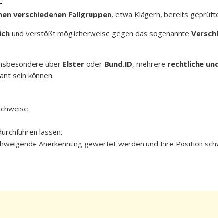
t
hen verschiedenen Fallgruppen
, etwa Klägern, bereits geprüf
ich
und verstößt möglicherweise gegen das sogenannte
Versch
 insbesondere über
Elster
oder
Bund.ID
, mehrere
rechtliche un
ant sein können.
chweise.
durchführen lassen.
llschweigende Anerkennung gewertet werden und Ihre Position sc