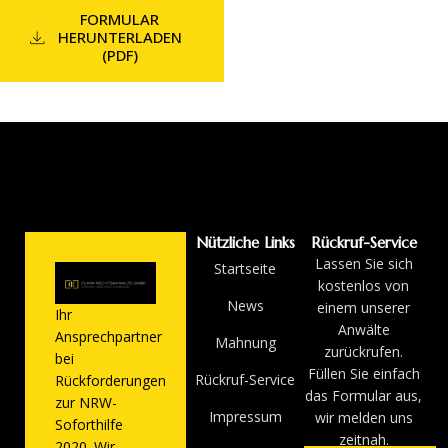
FORMULAR
HERUNTERLADEN
(PDF)
Nützliche Links
Rückruf-Service
Lassen Sie sich
Startseite
kostenlos von
News
einem unserer
Ihr
Anwälte
Ansprechpartner
Mahnung
zurückrufen.
bei
Füllen Sie einfach
Rückruf-Service
Rückforderungen
das Formular aus,
zur NRW-
Impressum
wir melden uns
Soforthilfe
zeitnah.
2020. Wir