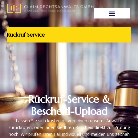
Rückruf Service
Rückruf-Service &
Bescheid-Upload
Lassen Sie sich kostenlos von einem unserer Anwälte
zurückrufen, oder laden Sie Ihren Bescheid direkt zur Prüfung
hoch. Wir prüfen Ihren Fall individuell und melden uns zeitnah